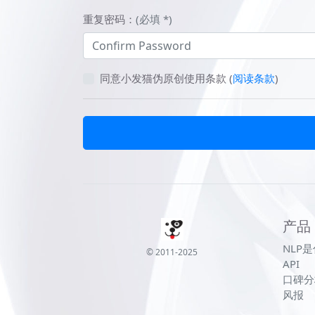
重复密码：
(必填 *)
同意小发猫伪原创使用条款
(
阅读条款
)
产品
NLP
© 2011-2025
API
口碑分
风报